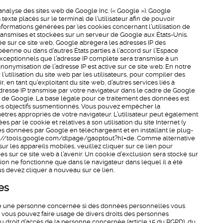
’analyse des sites web de Google Inc. (« Google »). Google
s texte placés sur le terminal de l’utilisateur afin de pouvoir
es informations générées par les cookies concernant l’utilisation de
transmises et stockées sur un serveur de Google aux États-Unis.
ivée sur ce site web, Google abrègera les adresses IP des
éenne ou dans d’autres États parties à l’accord sur l’Espace
ceptionnels que l’adresse IP complète sera transmise à un
nonymisation de l’adresse IP est active sur ce site web. En notre
’utilisation du site web par les utilisateurs, pour compiler des
r, en tant qu’exploitant du site web, d’autres services liés à
. L’adresse IP transmise par votre navigateur dans le cadre de Google
s de Google. La base légale pour ce traitement des données est
le des objectifs susmentionnés. Vous pouvez empêcher la
tres appropriés de votre navigateur. L’utilisateur peut également
ar le cookie et relatives à son utilisation du site Internet (y
ces données par Google en téléchargeant et en installant le plug-
http://tools.google.com/dlpage/gaoptout?hl=de. Comme alternative
ur les appareils mobiles, veuillez cliquer sur ce lien pour
sur ce site web à l’avenir. Un cookie d’exclusion sera stocké sur
sion ne fonctionne que dans le navigateur dans lequel il a été
s devez cliquer à nouveau sur ce lien.
es
e une personne concernée si des données personnelles vous
n, vous pouvez faire usage de divers droits des personnes
i du droit d’accès de la personne concernée (article 15 du RGPD), du