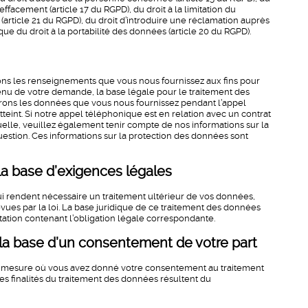
l’effacement (article 17 du RGPD), du droit à la limitation du
n (article 21 du RGPD), du droit d’introduire une réclamation auprès
que du droit à la portabilité des données (article 20 du RGPD).
rons les renseignements que vous nous fournissez aux fins pour
enu de votre demande, la base légale pour le traitement des
facerons les données que vous nous fournissez pendant l’appel
atteint. Si notre appel téléphonique est en relation avec un contrat
elle, veuillez également tenir compte de nos informations sur la
estion. Ces informations sur la protection des données sont
la base d’exigences légales
i rendent nécessaire un traitement ultérieur de vos données,
ues par la loi. La base juridique de ce traitement des données
entation contenant l’obligation légale correspondante.
 la base d’un consentement de votre part
la mesure où vous avez donné votre consentement au traitement
Les finalités du traitement des données résultent du