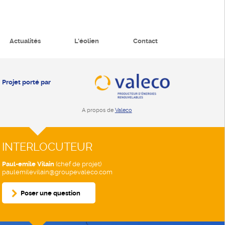
Actualités
L'éolien
Contact
Projet porté par
A propos de
Valeco
INTERLOCUTEUR
(chef de projet)
Paul-emile Vilain
paulemilevilain@groupevaleco.com
Poser une question