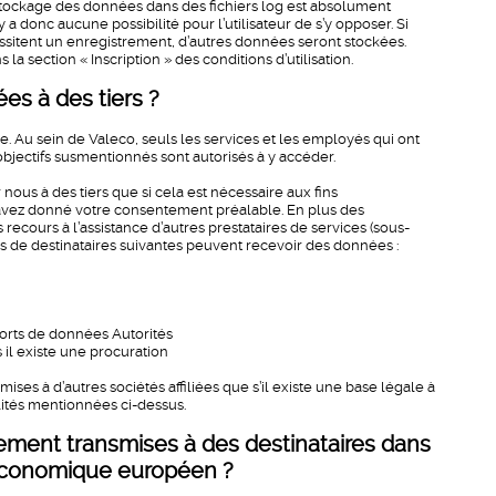
stockage des données dans des fichiers log est absolument
 a donc aucune possibilité pour l’utilisateur de s’y opposer. Si
essitent un enregistrement, d’autres données seront stockées.
 la section « Inscription » des conditions d’utilisation.
es à des tiers ?
. Au sein de Valeco, seuls les services et les employés qui ont
bjectifs susmentionnés sont autorisés à y accéder.
ous à des tiers que si cela est nécessaire aux fins
avez donné votre consentement préalable. En plus des
recours à l’assistance d’autres prestataires de services (sous-
ies de destinataires suivantes peuvent recevoir des données :
pports de données Autorités
 il existe une procuration
es à d’autres sociétés affiliées que s’il existe une base légale à
alités mentionnées ci-dessus.
ement transmises à des destinataires dans
économique européen ?