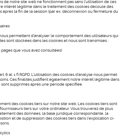
ons de notre site web ne fonctionnent pas sans l’utilisation de ces
re intérêt légitime dans le traitement des cookies découle des
 après la fin de la session (par ex. déconnexion ou fermeture du
saires
 nous permettent d’analyser le comportement des utilisateurs qui
ntes sont stockées dans les cookies et nous sont transmises :
es pages que vous avez consultées)
t. 6 al. 1 f) RGPD. L’utilisation des cookies d’analyse nous permet
oins. Ces finalités justifient également notre intérêt légitime dans
e sont supprimés après une période spécifiée.
ment des cookies tiers sur notre site web. Les cookies tiers sont
fournisseurs tiers sur votre ordinateur. Vous trouverez de plus
traitement des données, la base juridique correspondante, la
sition et de suppression des cookies tiers dans l’explication ci-
isons.
lytics