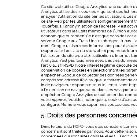
Ce site web utilise Google Analytics, une solution d
Analytics utilise des « cookies », qui sont des fichier
analyser l’utilisation du site par les utilisateurs. L
ce site web par les utilisateurs sont généralement 
Toutefois, si l’anonymisation de l’adresse IP est act
utilisateurs dans les États membres de l’Union europ
économique européen. Ce n’est que dans des cas ex
serveur Google aux Etats-Unis et abrégée là-bas. L’a
nom, Google utilisera ces informations pour évaluer l
rapports sur l’activité du site web et pour nous fourni
l’utilisation du site web et à l’utilisation d’Internet
Analytics n’est pas fusionnée avec d’autres donnée
l’art. 6 al. 1 f) RGPD. Notre intérêt légitime décou
conservation de cookies en sélectionnant les paramè
empêcher Google de collecter des données générées p
compris son adresse IP) ainsi que le traitement de 
in de navigateur disponible sous le lien suivant: 
à l’extension de navigateur ou dans les navigateurs s
empêcher Google Analytics de collecter des données 
votre appareil. Veuillez noter que le cookie d’exclu
configuré. Même si vous supprimez vos cookies, vou
5. Droits des personnes concerné
Dans le cadre du RGPD, vous êtes considéré comm
concernant sont traitées par nous. Pour cette raiso
concernées qui sont listés dans le RGPD. Il s’agit ic