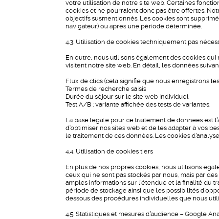
votre utilisation de notre site web. Certaines foncti
cookies et ne pourraient donc pas être offertes. Not
objectifs susmentionnés. Les cookies sont supprimés
navigateur) ou après une période déterminée.
4.3. Utilisation de cookies techniquement pas néces
En outre, nous utilisons également des cookies qui
visitent notre site web. En détail, les données suiva
Flux de clics (cela signifie que nous enregistrons l
Termes de recherche saisis
Durée du séjour sur le site web individuel
Test A/B : variante affichée des tests de variantes.
La base légale pour ce traitement de données est l’ar
d’optimiser nos sites web et de les adapter à vos bes
le traitement de ces données. Les cookies d’analys
4.4. Utilisation de cookies tiers
En plus de nos propres cookies, nous utilisons égale
ceux qui ne sont pas stockés par nous, mais par des 
amples informations sur l’étendue et la finalité du 
période de stockage ainsi que les possibilités d’oppo
dessous des procédures individuelles que nous util
4.5. Statistiques et mesures d’audience – Google Ana