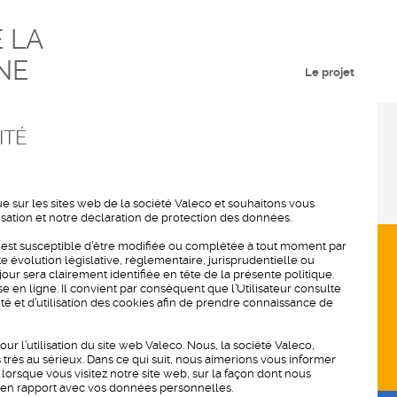
 LA
NE
Le projet
ITÉ
e sur les sites web de la société Valeco et souhaitons vous
lisation et notre déclaration de protection des données.
té est susceptible d’être modifiée ou complétée à tout moment par
volution législative, règlementaire, jurisprudentielle ou
jour sera clairement identifiée en tête de la présente politique.
se en ligne. Il convient par conséquent que l’Utilisateur consulte
té et d’utilisation des cookies afin de prendre connaissance de
ur l’utilisation du site web Valeco. Nous, la société Valeco,
rès au sérieux. Dans ce qui suit, nous aimerions vous informer
orsque vous visitez notre site web, sur la façon dont nous
z en rapport avec vos données personnelles.